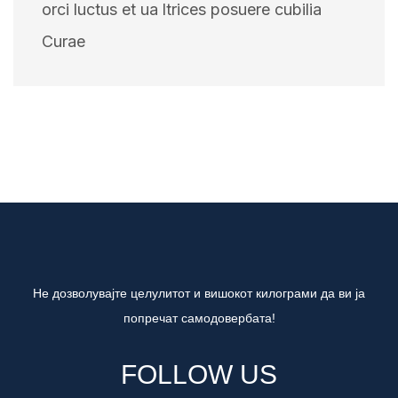
orci luctus et ua ltrices posuere cubilia
Curae
Не дозволувајте целулитот и вишокот килограми да ви ја
попречат самодовербата!
FOLLOW US