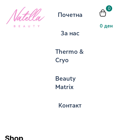
0
Почетна
Пријавете
0
ден
За нас
Thermo &
Cryo
Запомни ме
Изгубена лозинка?
Beauty
Matrix
Се најавите
Контакт
Создадете сметка
Shop